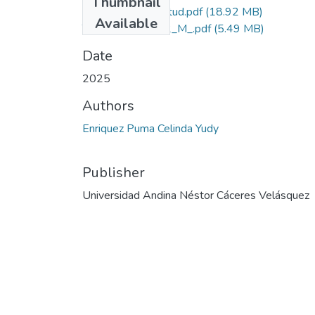
Thumbnail
Grado de Similitud.pdf
(18.92 MB)
Available
T036_02440082_M_.pdf
(5.49 MB)
Date
2025
Authors
Enriquez Puma Celinda Yudy
Publisher
Universidad Andina Néstor Cáceres Velásquez