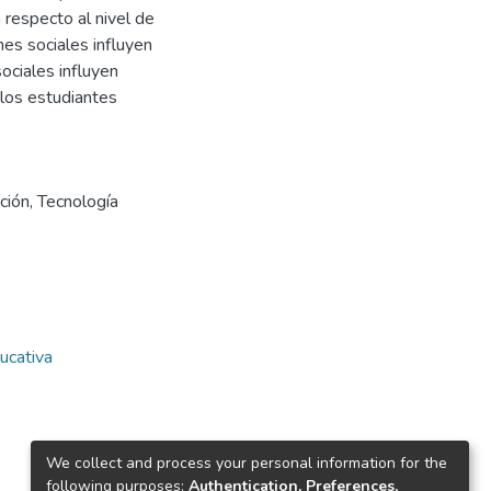
 respecto al nivel de
nes sociales influyen
ociales influyen
 los estudiantes
ción
,
Tecnología
ucativa
We collect and process your personal information for the
following purposes:
Authentication, Preferences,