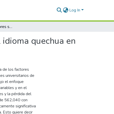
Log In
Influencia de los factores sociales en la pérdida del idioma quechua en la educación universitaria, Región de Puno 2025
el idioma quechua en
a de los factores
es universitarios de
ajo el enfoque
ariables y en el
es y la pérdida del
 de 562,040 con
icamente significativa
. Esto quiere decir