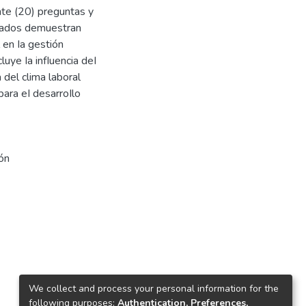
inte (20) preguntas y
Itados demuestran
 en Ia gestión
luye Ia infIuencia deI
a del clima laboral
ara eI desarroIlo
ón
We collect and process your personal information for the
following purposes:
Authentication, Preferences,