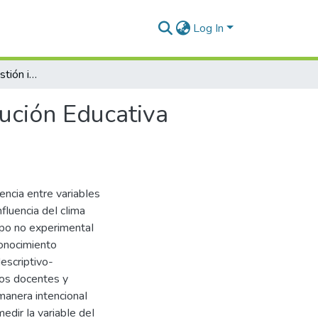
Log In
Clima laboral en la gestión institucional de la Institución Educativa Secundaria Simón Bolivar de Juliaca – 2022
itución Educativa
encia entre variabIes
nfIuencia deI cIima
tipo no experimentaI
conocimiento
descriptivo-
Ios docentes y
manera intencionaI
medir Ia variabIe deI