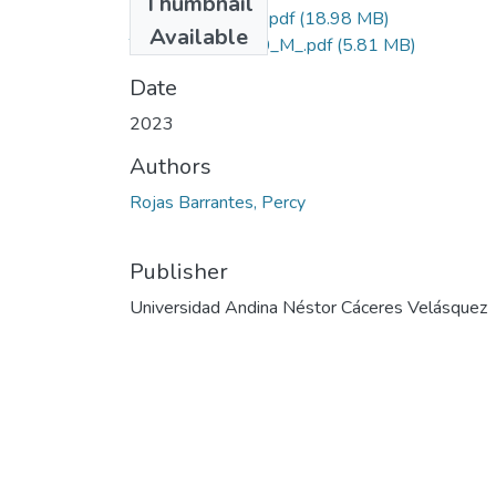
Thumbnail
grado de similitud.pdf
(18.98 MB)
Available
T036_42199810_M_.pdf
(5.81 MB)
Date
2023
Authors
Rojas Barrantes, Percy
Publisher
Universidad Andina Néstor Cáceres Velásquez