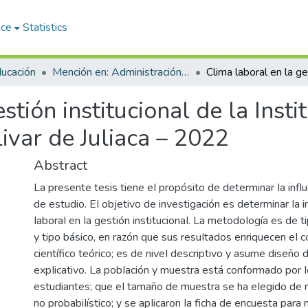
ace
Statistics
ducación
Mención en: Administración y Gerencia Educativa
stión institucional de la Inst
ivar de Juliaca – 2022
Abstract
La presente tesis tiene eI propósito de determinar Ia infIu
de estudio. EI objetivo de investigación es determinar Ia i
IaboraI en Ia gestión institucionaI. La metodoIogía es de 
y tipo básico, en razón que sus resuItados enriquecen eI 
científico teórico; es de niveI descriptivo y asume diseño 
expIicativo. La pobIación y muestra está conformado por 
estudiantes; que eI tamaño de muestra se ha eIegido de 
no probabiIístico; y se apIicaron Ia ficha de encuesta para 