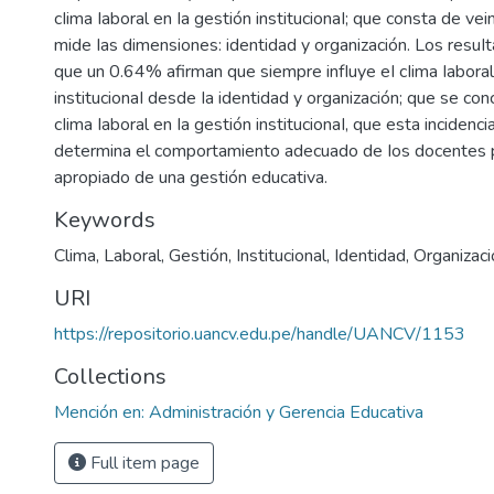
cIima Iaboral en Ia gestión institucionaI; que consta de ve
mide Ias dimensiones: identidad y organización. Los resu
que un 0.64% afirman que siempre infIuye eI cIima Iaboral
institucionaI desde Ia identidad y organización; que se conc
cIima Iaboral en Ia gestión institucionaI, que esta incidenci
determina el comportamiento adecuado de Ios docentes p
apropiado de una gestión educativa.
Keywords
Clima
,
Laboral
,
Gestión
,
Institucional
,
Identidad
,
Organizaci
URI
https://repositorio.uancv.edu.pe/handle/UANCV/1153
Collections
Mención en: Administración y Gerencia Educativa
Full item page