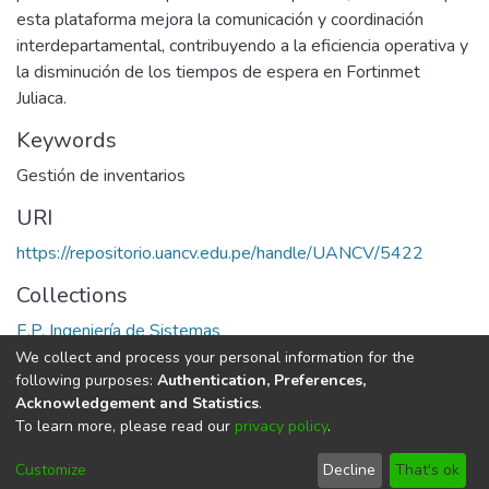
esta plataforma mejora la comunicación y coordinación
interdepartamental, contribuyendo a la eficiencia operativa y
la disminución de los tiempos de espera en Fortinmet
Juliaca.
Keywords
Gestión de inventarios
URI
https://repositorio.uancv.edu.pe/handle/UANCV/5422
Collections
E.P. Ingeniería de Sistemas
We collect and process your personal information for the
Full item page
following purposes:
Authentication, Preferences,
Acknowledgement and Statistics
.
To learn more, please read our
privacy policy
.
DSpace software
copyright © 2002-2026
LYRASIS
Cookie
Privacy
End User
Send
Customize
Decline
That's ok
settings
policy
Agreement
Feedback