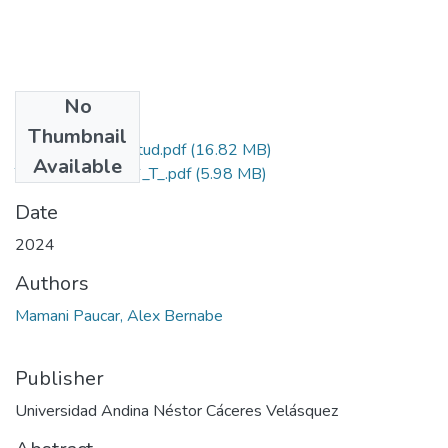
No
Files
Thumbnail
Grado de Similitud.pdf
(16.82 MB)
Available
T036_74380136_T_.pdf
(5.98 MB)
Date
2024
Authors
Mamani Paucar, Alex Bernabe
Publisher
Universidad Andina Néstor Cáceres Velásquez