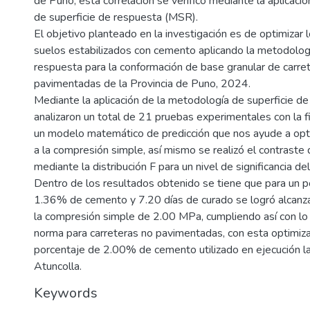
de Puno, esta correlación se verifico mediante la aplicaci
de superficie de respuesta (MSR).
El objetivo planteado en la investigación es de optimizar 
suelos estabilizados con cemento aplicando la metodologí
respuesta para la conformación de base granular de carre
pavimentadas de la Provincia de Puno, 2024.
Mediante la aplicación de la metodología de superficie d
analizaron un total de 21 pruebas experimentales con la f
un modelo matemático de predicción que nos ayude a optim
a la compresión simple, así mismo se realizó el contrast
mediante la distribución F para un nivel de significancia d
Dentro de los resultados obtenido se tiene que para un po
1.36% de cemento y 7.20 días de curado se logró alcanzar
la compresión simple de 2.00 MPa, cumpliendo así con lo 
norma para carreteras no pavimentadas, con esta optimiza
porcentaje de 2.00% de cemento utilizado en ejecución la
Atuncolla.
Keywords