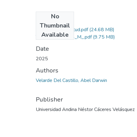
No
Files
Thumbnail
Grado de Similitud.pdf
(24.68 MB)
Available
T036_44437594_M_.pdf
(9.75 MB)
Date
2025
Authors
Velarde Del Castillo, Abel Darwin
Publisher
Universidad Andina Néstor Cáceres Velásquez