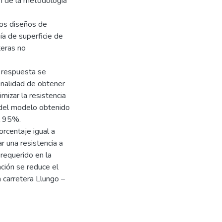
ón de la metodología
los diseños de
a de superficie de
teras no
e respuesta se
inalidad de obtener
izar la resistencia
e del modelo obtenido
el 95%.
rcentaje igual a
 una resistencia a
requerido en la
ción se reduce el
 carretera Llungo –