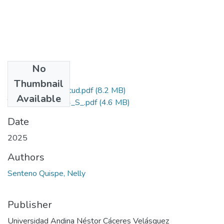
No
Files
Thumbnail
Grado de Similitud.pdf
(8.2 MB)
Available
T036_42068774_S_.pdf
(4.6 MB)
Date
2025
Authors
Senteno Quispe, Nelly
Publisher
Universidad Andina Néstor Cáceres Velásquez