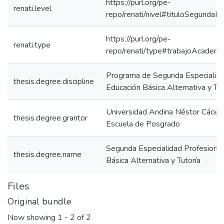
https://purl.org/pe-
renati.level
repo/renati/nivel#tituloSegundaEs
https://purl.org/pe-
renati.type
repo/renati/type#trabajoAcademi
Programa de Segunda Especialida
thesis.degree.discipline
Educación Básica Alternativa y Tut
Universidad Andina Néstor Cácer
thesis.degree.grantor
Escuela de Posgrado
Segunda Especialidad Profesional
thesis.degree.name
Básica Alternativa y Tutoría
Files
Original bundle
Now showing
1 - 2 of 2