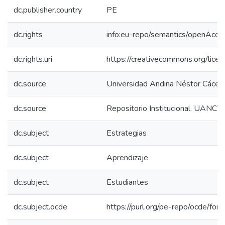
dc.publisher.country
PE
dc.rights
info:eu-repo/semantics/openAcce
dc.rights.uri
https://creativecommons.org/licen
dc.source
Universidad Andina Néstor Cácer
dc.source
Repositorio Institucional. UANCV
dc.subject
Estrategias
dc.subject
Aprendizaje
dc.subject
Estudiantes
dc.subject.ocde
https://purl.org/pe-repo/ocde/for