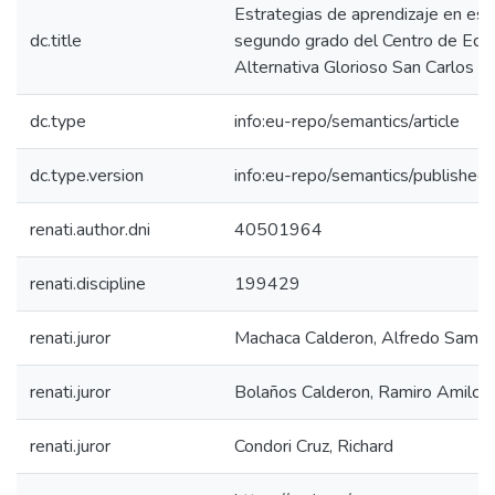
Estrategias de aprendizaje en est
dc.title
segundo grado del Centro de Educ
Alternativa Glorioso San Carlos 
dc.type
info:eu-repo/semantics/article
dc.type.version
info:eu-repo/semantics/published
renati.author.dni
40501964
renati.discipline
199429
renati.juror
Machaca Calderon, Alfredo Samue
renati.juror
Bolaños Calderon, Ramiro Amilcar
renati.juror
Condori Cruz, Richard