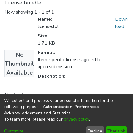
License bundle
Now showing
1 - 1 of 1
Name:
Down
license.txt
load
Size:
1.71 KB
Format:
No
Item-specific license agreed to
Thumbnail
upon submission
Available
Description:
Collections
We collect and process your personal information for the
Educación Básica Alternativa y Tutoría
following purposes:
Authentication, Preferences,
Acknowledgement and Statistics
.
To learn more, please read our
privacy policy
.
DSpace software
copyright © 2002-2026
LYRASIS
Cookie
Privacy
End User
Send
Customize
Decline
That's ok