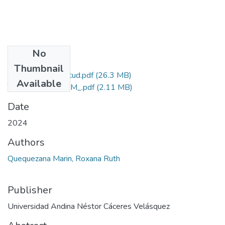
No
Files
Thumbnail
Grado de Similitud.pdf
(26.3 MB)
Available
T036_2920109_M_.pdf
(2.11 MB)
Date
2024
Authors
Quequezana Marin, Roxana Ruth
Publisher
Universidad Andina Néstor Cáceres Velásquez