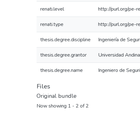
renati.level
http://purl.org/pe-r
renati.type
http://purl.org/pe-
thesis.degree.discipline
Ingeniería de Segu
thesis.degree.grantor
Universidad Andina
thesis.degree.name
Ingeniero de Segur
Files
Original bundle
Now showing
1 - 2 of 2