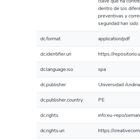
clave que ha contri
dentro de los dife
preventivas y corre
seguridad han sido 
dc.format
application/pdf
dc.identifier.uri
https://repositor
dc.language.iso
spa
dc.publisher
Universidad Andin
dc.publisher.country
PE
dc.rights
info:eu-repo/sema
dc.rights.uri
https://creativeco