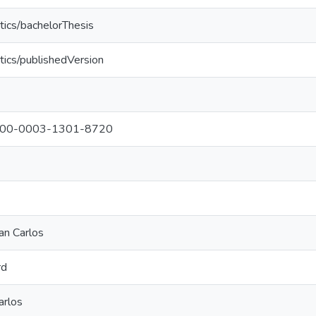
tics/bachelorThesis
tics/publishedVersion
g/0000-0003-1301-8720
an Carlos
rd
arlos