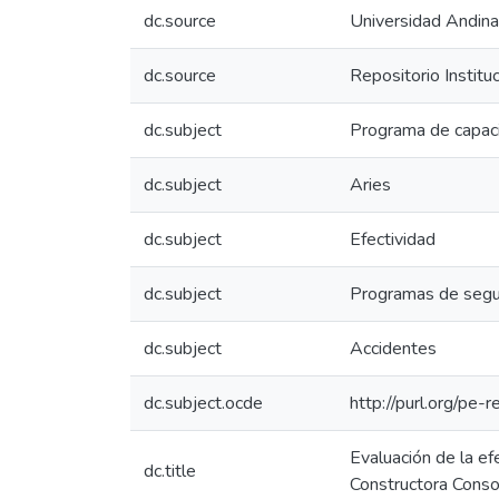
dc.source
Universidad Andin
dc.source
Repositorio Instit
dc.subject
Programa de capaci
dc.subject
Aries
dc.subject
Efectividad
dc.subject
Programas de segu
dc.subject
Accidentes
dc.subject.ocde
http://purl.org/pe
Evaluación de la ef
dc.title
Constructora Conso