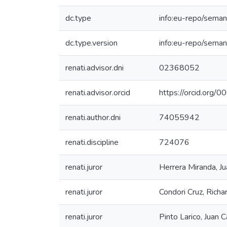
dc.type
info:eu-repo/seman
dc.type.version
info:eu-repo/seman
renati.advisor.dni
02368052
renati.advisor.orcid
https://orcid.or
renati.author.dni
74055942
renati.discipline
724076
renati.juror
Herrera Miranda, Ju
renati.juror
Condori Cruz, Richa
renati.juror
Pinto Larico, Juan C