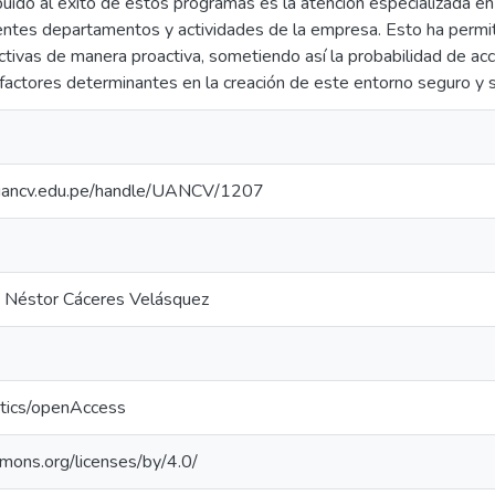
buido al éxito de estos programas es la atención especializada en 
rentes departamentos y actividades de la empresa. Esto ha perm
ctivas de manera proactiva, sometiendo así la probabilidad de a
factores determinantes en la creación de este entorno seguro y 
io.uancv.edu.pe/handle/UANCV/1207
a Néstor Cáceres Velásquez
ntics/openAccess
mmons.org/licenses/by/4.0/