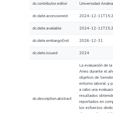
dc.contributor.editor
Universidad Andin
dc.date.accessioned
2024-12-11T15:2
dc.date.available
2024-12-11T15:2
dc.date.embargoEnd
2026-12-31
dc.date.issued
2024
La evaluación de la
Aries durante el a
objetivo de Sensibil
entorno laboral, y 
a cabo una evaluaci
resultados obtenido
dc.description.abstract
reportados en compa
los esfuerzos dedic