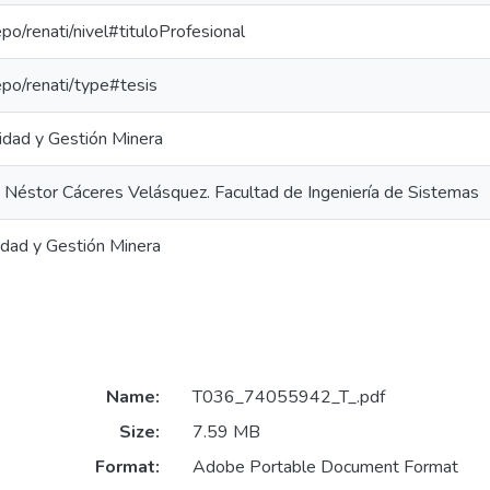
epo/renati/nivel#tituloProfesional
repo/renati/type#tesis
ridad y Gestión Minera
 Néstor Cáceres Velásquez. Facultad de Ingeniería de Sistemas
idad y Gestión Minera
Name:
T036_74055942_T_.pdf
Size:
7.59 MB
Format:
Adobe Portable Document Format