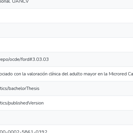
ucional. UANCV
e-repo/ocde/ford#3.03.03
ociado con la valoración clínica del adulto mayor en la Microred 
tics/bachelorThesis
tics/publishedVersion
g/0000-0002-5861-0392