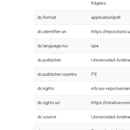
frágiles.
dc.format
application/pdf
dc.identifier.uri
https://repositor
dc.language.iso
spa
dc.publisher
Universidad Andin
dc.publisher.country
PE
dc.rights
info:eu-repo/sema
dc.rights.uri
https://creativeco
dc.source
Universidad Andin