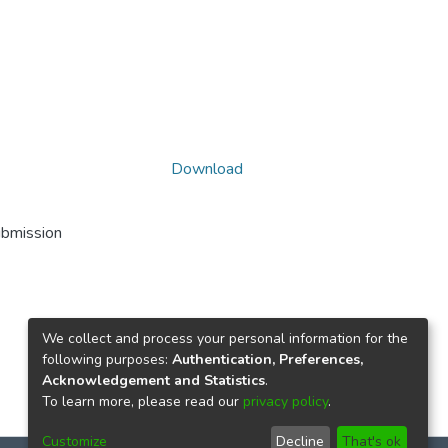
Download
ubmission
We collect and process your personal information for the
following purposes:
Authentication, Preferences,
Acknowledgement and Statistics
.
To learn more, please read our
privacy policy
.
Customize
Decline
That's ok