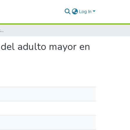
Log In
Cuidado integral asociado con la valoración clínica del adulto mayor en la Microred Cabanilla – Lampa 2023
a del adulto mayor en