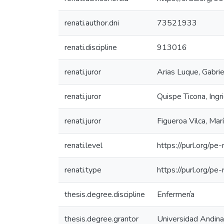
renati.author.dni
73521933
renati.discipline
913016
renati.juror
Arias Luque, Gabrie
renati.juror
Quispe Ticona, Ingri
renati.juror
Figueroa Vilca, Mar
renati.level
https://purl.org/pe-
renati.type
https://purl.org/pe
thesis.degree.discipline
Enfermería
thesis.degree.grantor
Universidad Andina