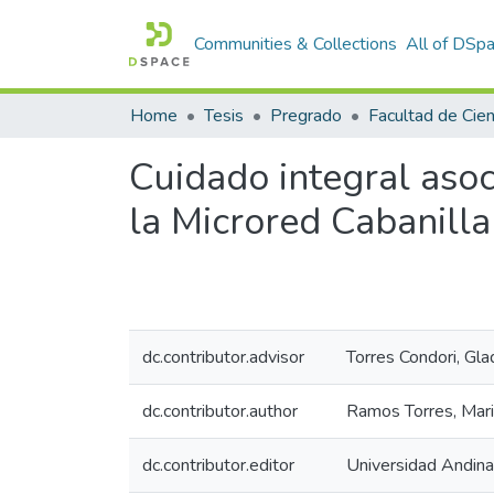
Communities & Collections
All of DSp
Home
Tesis
Pregrado
Cuidado integral asoc
la Microred Cabanill
dc.contributor.advisor
Torres Condori, Gl
dc.contributor.author
Ramos Torres, Mari
dc.contributor.editor
Universidad Andin