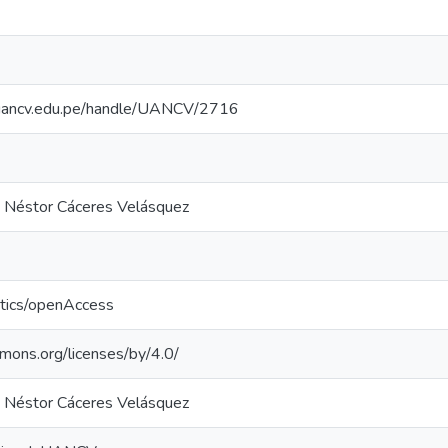
io.uancv.edu.pe/handle/UANCV/2716
a Néstor Cáceres Velásquez
ntics/openAccess
mmons.org/licenses/by/4.0/
a Néstor Cáceres Velásquez