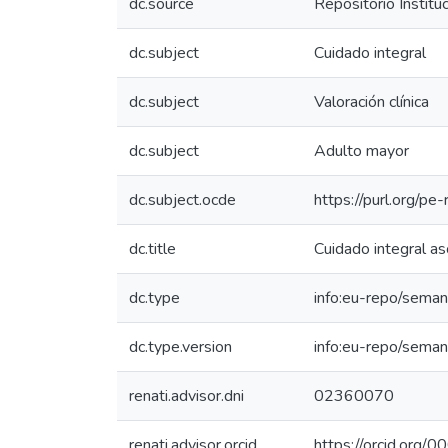
dc.source
Repositorio Instit
dc.subject
Cuidado integral
dc.subject
Valoración clínica
dc.subject
Adulto mayor
dc.subject.ocde
https://purl.org/p
dc.title
Cuidado integral as
dc.type
info:eu-repo/seman
dc.type.version
info:eu-repo/seman
renati.advisor.dni
02360070
renati.advisor.orcid
https://orcid.or