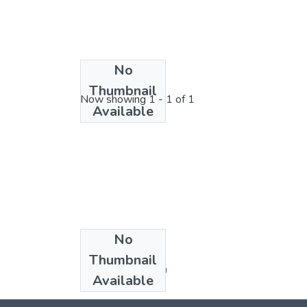
No
License bundle
Thumbnail
Now showing
1 - 1 of 1
Available
No
Collections
Thumbnail
E.P. de Enfermería
Available