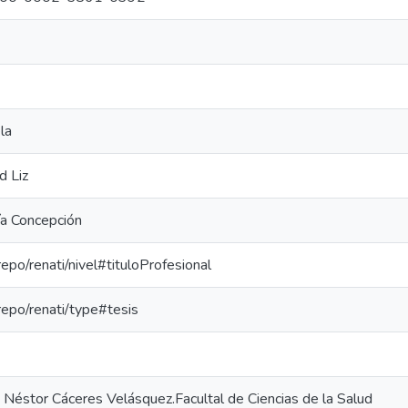
la
d Liz
ía Concepción
repo/renati/nivel#tituloProfesional
-repo/renati/type#tesis
 Néstor Cáceres Velásquez.Facultal de Ciencias de la Salud