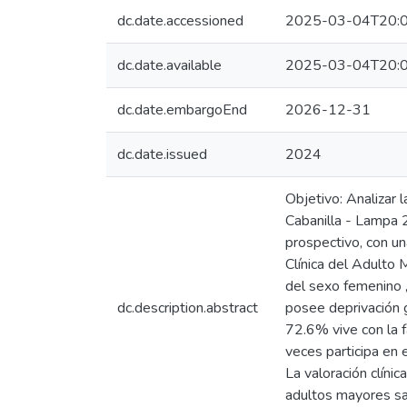
dc.date.accessioned
2025-03-04T20:0
dc.date.available
2025-03-04T20:0
dc.date.embargoEnd
2026-12-31
dc.date.issued
2024
Objetivo: Analizar 
Cabanilla - Lampa 2
prospectivo, con un
Clínica del Adulto
del sexo femenino 
dc.description.abstract
posee deprivación g
72.6% vive con la f
veces participa en 
La valoración clíni
adultos mayores sa