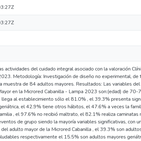
3:27Z
3:27Z
las actividades del cuidado integral asociado con la valoración Clí
023. Metodología: Investigación de diseño no experimental, de tipo
a muestra de 84 adultos mayores. Resultados: Las variables del c
 Mayor en la Microred Cabanilla - Lampa 2023 son:(edad) de 70
, llega al establecimiento sólo el 81.0% , el 39.3% presenta sig
eriátrica, el 42.9% tiene otros hábitos, el 47.6% a veces la famil
amilia , el 97.6% no recibió maltrato, el 82.1% realiza caminata
eventos de grupo siendo la mayoría variables significativas, con un
ca del adulto mayor de la Microred Cabanilla , el 39.3% son adul
ludables respectivamente el 15.5% son adultos mayores geriátr