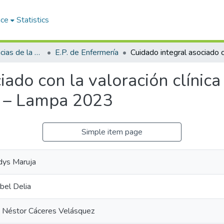
ace
Statistics
Facultad de Ciencias de la Salud
E.P. de Enfermería
iado con la valoración clínic
a – Lampa 2023
Simple item page
adys Maruja
bel Delia
a Néstor Cáceres Velásquez