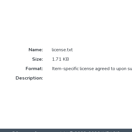
Name:
license.txt
Size:
1.71 KB
Format:
Item-specific license agreed to upon s
Description: