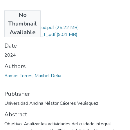
No
Files
Thumbnail
Grado de Similitud.pdf
(25.22 MB)
Available
T036_73521933_T_.pdf
(9.01 MB)
Date
2024
Authors
Ramos Torres, Maribel Delia
Publisher
Universidad Andina Néstor Cáceres Velásquez
Abstract
Objetivo: Analizar las actividades del cuidado integral