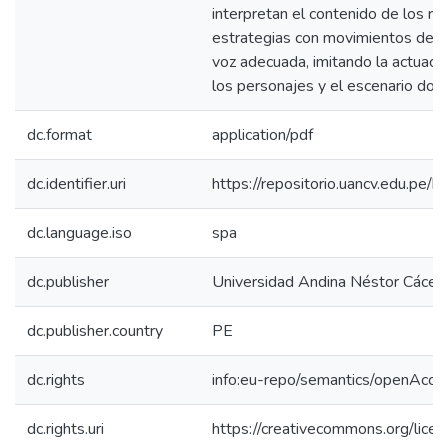
interpretan el contenido de los rel
estrategias con movimientos del 
voz adecuada, imitando la actuació
los personajes y el escenario dond
dc.format
application/pdf
dc.identifier.uri
https://repositorio.uancv.edu.p
dc.language.iso
spa
dc.publisher
Universidad Andina Néstor Cácer
dc.publisher.country
PE
dc.rights
info:eu-repo/semantics/openAcce
dc.rights.uri
https://creativecommons.org/licen