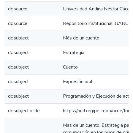
dc.source
Universidad Andina Néstor Cácer
dc.source
Repositorio Institucional. UANCV
dc.subject
Más de un cuento
dc.subject
Estrategia
dc.subject
Cuento
dc.subject
Expresión oral
dc.subject
Programación y Ejecución de acti
dc.subject.ocde
https://purl.org/pe-repo/ocde/for
Mas de un cuento: Estrategia para
comunicación en los niños de prim