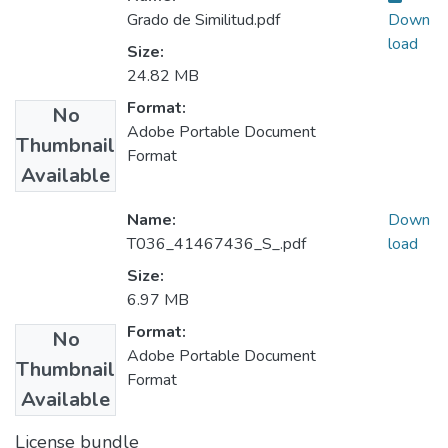
Grado de Similitud.pdf
Down
load
Size:
24.82 MB
Format:
No
Adobe Portable Document
Thumbnail
Format
Available
Name:
Down
T036_41467436_S_.pdf
load
Size:
6.97 MB
Format:
No
Adobe Portable Document
Thumbnail
Format
Available
License bundle