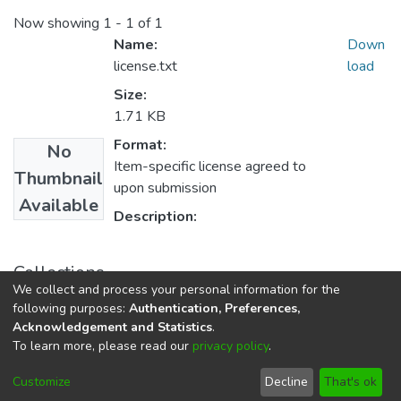
Now showing
1 - 1 of 1
Name:
Down
license.txt
load
Size:
1.71 KB
Format:
No
Item-specific license agreed to
Thumbnail
upon submission
Available
Description:
Collections
We collect and process your personal information for the
Educación Bilingüe Intercultural
following purposes:
Authentication, Preferences,
Acknowledgement and Statistics
.
To learn more, please read our
privacy policy
.
DSpace software
copyright © 2002-2026
LYRASIS
Cookie
Privacy
End User
Send
Customize
Decline
That's ok
settings
policy
Agreement
Feedback