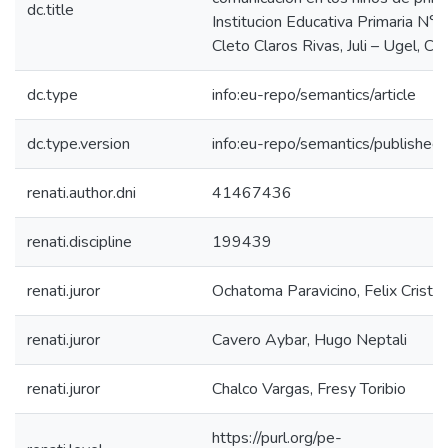
dc.title
Institucion Educativa Primaria N°
Cleto Claros Rivas, Juli – Ugel, Ch
dc.type
info:eu-repo/semantics/article
dc.type.version
info:eu-repo/semantics/published
renati.author.dni
41467436
renati.discipline
199439
renati.juror
Ochatoma Paravicino, Felix Cristo
renati.juror
Cavero Aybar, Hugo Neptali
renati.juror
Chalco Vargas, Fresy Toribio
https://purl.org/pe-