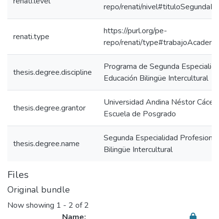
renati.level
repo/renati/nivel#tituloSegundaEs
https://purl.org/pe-
renati.type
repo/renati/type#trabajoAcademi
Programa de Segunda Especialida
thesis.degree.discipline
Educación Bilingüe Intercultural
Universidad Andina Néstor Cácer
thesis.degree.grantor
Escuela de Posgrado
Segunda Especialidad Profesional
thesis.degree.name
Bilingüe Intercultural
Files
Original bundle
Now showing
1 - 2 of 2
Name: