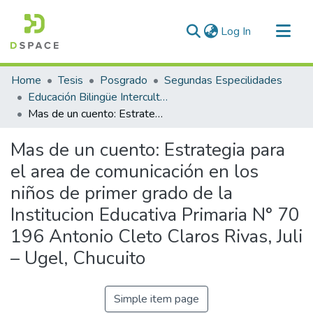
(current)
Log In
Communities & Collections
Home
Tesis
Posgrado
Segundas Especilidades
All of DSpace
Educación Bilingüe Intercultural
Mas de un cuento: Estrategia para el area de comunicación en los niños de primer grado de la Institucion Educativa Primaria N° 70 196 Antonio Cleto Claros Rivas, Juli – Ugel, Chucuito
Statistics
Mas de un cuento: Estrategia para
el area de comunicación en los
niños de primer grado de la
Institucion Educativa Primaria N° 70
196 Antonio Cleto Claros Rivas, Juli
– Ugel, Chucuito
Simple item page