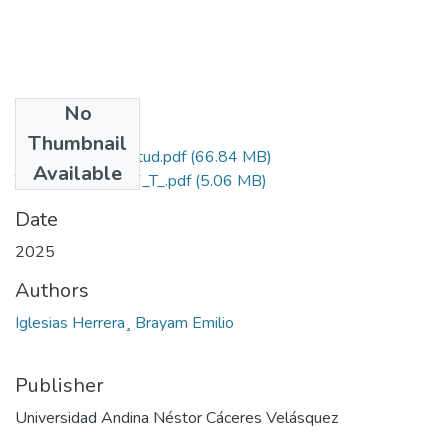
No
Files
Thumbnail
Grado de Similitud.pdf
(66.84 MB)
Available
T036_70072127_T_.pdf
(5.06 MB)
Date
2025
Authors
Iglesias Herrera¸ Brayam Emilio
Publisher
Universidad Andina Néstor Cáceres Velásquez