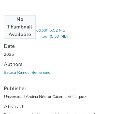
No
Files
Thumbnail
Grado de Similitud.pdf
(6.52 MB)
Available
T036_42389094_T_.pdf
(5.59 MB)
Date
2025
Authors
Sacaca Ramos, Bernardino
Publisher
Universidad Andina Néstor Cáceres Velásquez
Abstract