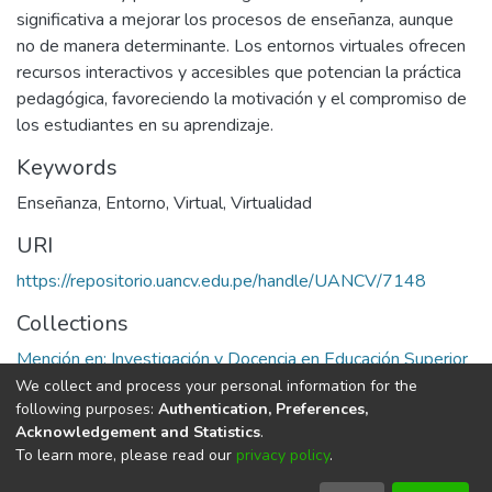
significativa a mejorar los procesos de enseñanza, aunque
no de manera determinante. Los entornos virtuales ofrecen
recursos interactivos y accesibles que potencian la práctica
pedagógica, favoreciendo la motivación y el compromiso de
los estudiantes en su aprendizaje.
Keywords
Enseñanza
,
Entorno
,
Virtual
,
Virtualidad
URI
https://repositorio.uancv.edu.pe/handle/UANCV/7148
Collections
Mención en: Investigación y Docencia en Educación Superior
We collect and process your personal information for the
Full item page
following purposes:
Authentication, Preferences,
Acknowledgement and Statistics
.
To learn more, please read our
privacy policy
.
DSpace software
copyright © 2002-2026
LYRASIS