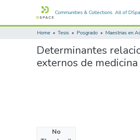
Communities & Collections
All of DSp
Home
Tesis
Posgrado
Maestrias en Ad
Determinantes relacio
externos de medicina
No
Files