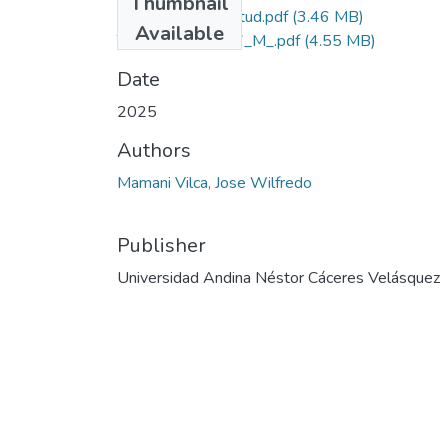
Thumbnail
Grado de Similitud.pdf
(3.46 MB)
Available
T036_42186817_M_.pdf
(4.55 MB)
Date
2025
Authors
Mamani Vilca, Jose Wilfredo
Publisher
Universidad Andina Néstor Cáceres Velásquez