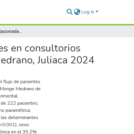
Log In
Determinantes relacionadas con el flujo de pacientes en consultorios externos de medicina del Hospital Carlos Monge Medrano, Juliaca 2024
es en consultorios
edrano, Juliaca 2024
l flujo de pacientes
os Monge Medrano de
rimental,
a de 222 pacientes,
o paramétrica,
 las determinantes
<0.001), sexo
ónica en el 39.2%