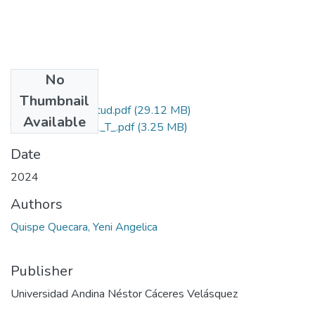
No
Files
Thumbnail
Grado de Similitud.pdf
(29.12 MB)
Available
T036_46400911_T_.pdf
(3.25 MB)
Date
2024
Authors
Quispe Quecara, Yeni Angelica
Publisher
Universidad Andina Néstor Cáceres Velásquez