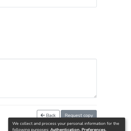
Back
Request copy
We collect and process your personal information for the
following purposes:
Authentication, Preferences,