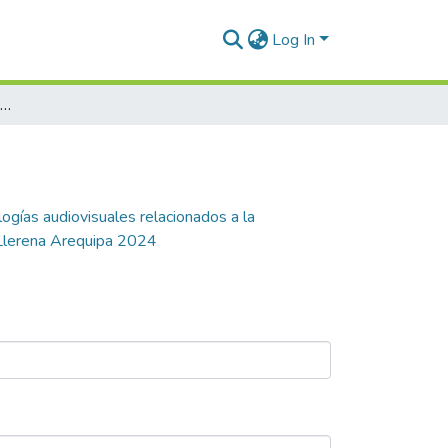
Log In
Características familiares y uso de tecnologías audiovisuales relacionados a la estimulación temprana en el hogar de niños de 2 a 5 años atendidos en el Centro de Salud Víctor Raúl Hinojosa Llerena Arequipa 2024
logías audiovisuales relacionados a la
 Llerena Arequipa 2024