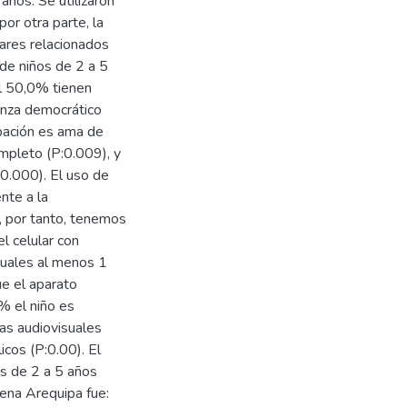
años. Se utilizaron
por otra parte, la
iares relacionados
 de niños de 2 a 5
el 50,0% tienen
ianza democrático
pación es ama de
mpleto (P:0.009), y
:0.000). El uso de
nte a la
, por tanto, tenemos
l celular con
isuales al menos 1
ue el aparato
1% el niño es
as audiovisuales
icos (P:0.00). El
os de 2 a 5 años
rena Arequipa fue: