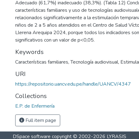
Adecuado (61,7%) inadecuado (38,3%). (Tabla 12) Conclu
características familiares y uso de tecnologías audiovisua
relacionados significativamente a la estimulación tempran
niños de 2 a 5 años atendidos en el Centro de Salud Víct
Llerena Arequipa 2024, porque todos los indicadores so
significativos con un valor de p<0,05.
Keywords
Características familiares
,
Tecnología audiovisual
,
Estimula
URI
https://repositorio.uancv.edu.pe/handle/UANCV/4347
Collections
E.P. de Enfermería
Full item page
DSpace software
copyright © 2002-2026
LYRASIS