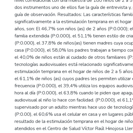
nivel correlacional con una muestra de 180 niños de 2 a 5 
dos instrumentos uno de ellos fue la guía de entrevista y, 
guía de observación. Resultados: Las características famil
significativamente a la estimulación temprana en el hogar
años, son: El 46,7% son niños (as) de 2 años (P:0.000); 
familia extendida (P:0.000), el 51,1% tienen estilo de cr
(P:0.000), el 37,8% de niños(as) tienen madres cuya ocu
casa (P:0.000), el 58,0% los padres trabajan a tiempo co
el 40,0% de niños están al cuidado de otros familiares (P
tecnologías audiovisuales está relacionado significativame
estimulación temprana en el hogar de niños de 2 a 5 años
el 61,1% de niños (as) cuyos padres les permiten utilizar e
frecuencia (P:0.000), el 39,4% utiliza los equipos audiov
hora al día (P:0.000), el 63,8% cuando le piden que apag
audiovisual al niño lo hace con facilidad. (P:0.000), el 61,
supervisado por un adulto mientras hace uso de tecnologí
(P:0.00), el 60,6% usa el celular en casa y en lugares públ
resultado de la estimulación temprana en el hogar de niñ
atendidos en el Centro de Salud Víctor Raúl Hinojosa Lle