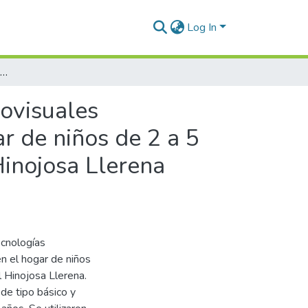
Log In
Características familiares y uso de tecnologías audiovisuales relacionados a la estimulación temprana en el hogar de niños de 2 a 5 años atendidos en el Centro de Salud Víctor Raúl Hinojosa Llerena Arequipa 2024
iovisuales
r de niños de 2 a 5
Hinojosa Llerena
ecnologías
n el hogar de niños
 Hinojosa Llerena.
de tipo básico y