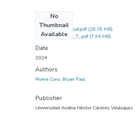
No
Files
Thumbnail
Grado de Similitud.pdf
(28.78 MB)
Available
T036_76086012_T_.pdf
(7.94 MB)
Date
2024
Authors
Rivera Cuno, Bryan Paul
Publisher
Universidad Andina Néstor Cáceres Velásquez