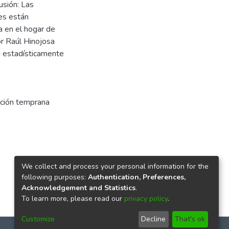
sión: Las
les están
a en el hogar de
or Raúl Hinojosa
n estadísticamente
ción temprana
We collect and process your personal information for the
following purposes:
Authentication, Preferences,
Acknowledgement and Statistics
.
To learn more, please read our
privacy policy
.
Customize
Decline
That's ok