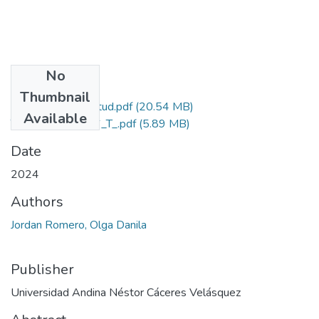
No
Files
Thumbnail
Grado de Similitud.pdf
(20.54 MB)
Available
T036_42565956_T_.pdf
(5.89 MB)
Date
2024
Authors
Jordan Romero, Olga Danila
Publisher
Universidad Andina Néstor Cáceres Velásquez