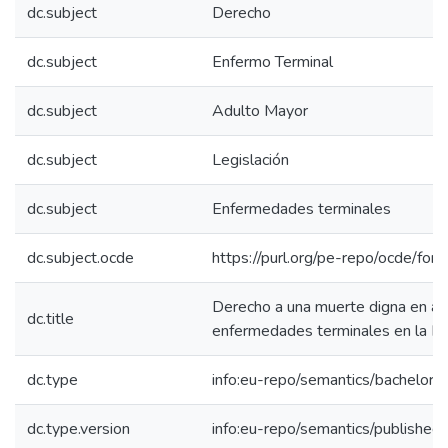
dc.subject
Derecho
dc.subject
Enfermo Terminal
dc.subject
Adulto Mayor
dc.subject
Legislación
dc.subject
Enfermedades terminales
dc.subject.ocde
https://purl.org/pe-repo/ocde/for
Derecho a una muerte digna en an
dc.title
enfermedades terminales en la R
dc.type
info:eu-repo/semantics/bachelorT
dc.type.version
info:eu-repo/semantics/published