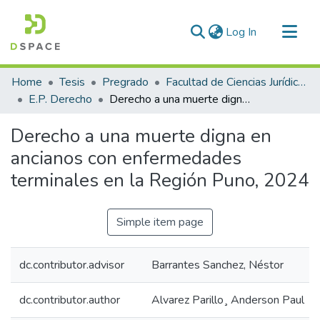
(current)
Log In
Communities & Collections
Home
Tesis
Pregrado
Facultad de Ciencias Jurídicas y Políticas
All of DSpace
E.P. Derecho
Derecho a una muerte digna en ancianos con enfermedades terminales en la Región Puno, 2024
Statistics
Derecho a una muerte digna en
ancianos con enfermedades
terminales en la Región Puno, 2024
Simple item page
dc.contributor.advisor
Barrantes Sanchez, Néstor
dc.contributor.author
Alvarez Parillo¸ Anderson Paul