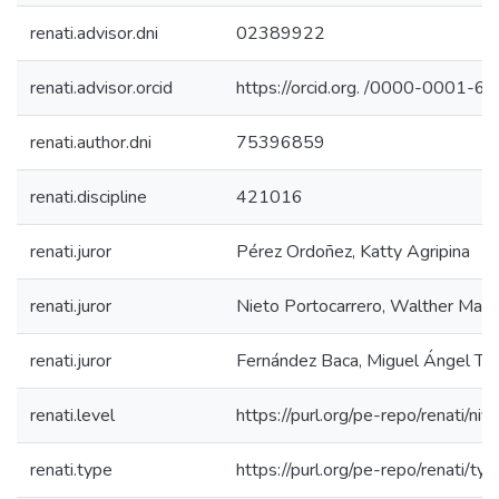
renati.advisor.dni
02389922
renati.advisor.orcid
https://orcid.org. /0000-0001-
renati.author.dni
75396859
renati.discipline
421016
renati.juror
Pérez Ordoñez, Katty Agripina
renati.juror
Nieto Portocarrero, Walther Marc
renati.juror
Fernández Baca, Miguel Ángel T
renati.level
https://purl.org/pe-repo/renati/niv
renati.type
https://purl.org/pe-repo/renati/ty