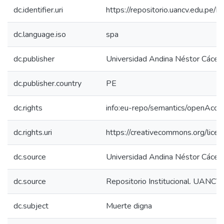
dc.identifier.uri
https://repositorio.uancv.edu.p
dc.language.iso
spa
dc.publisher
Universidad Andina Néstor Cácer
dc.publisher.country
PE
dc.rights
info:eu-repo/semantics/openAcce
dc.rights.uri
https://creativecommons.org/licen
dc.source
Universidad Andina Néstor Cácer
dc.source
Repositorio Institucional. UANCV
dc.subject
Muerte digna