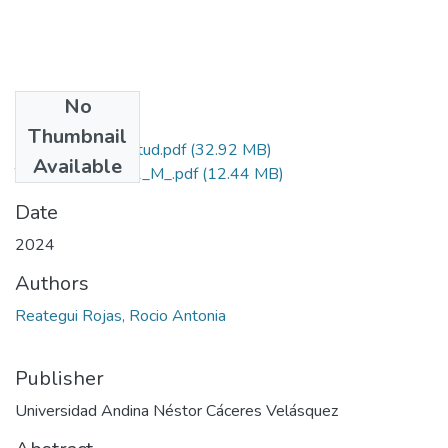
No
Files
Thumbnail
Grado de Similitud.pdf
(32.92 MB)
Available
T036_29408141_M_.pdf
(12.44 MB)
Date
2024
Authors
Reategui Rojas, Rocio Antonia
Publisher
Universidad Andina Néstor Cáceres Velásquez