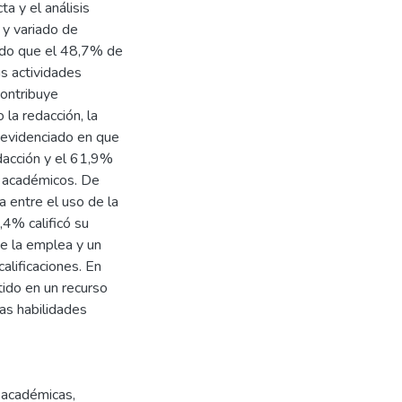
a y el análisis
 y variado de
ando que el 48,7% de
us actividades
contribuye
 la redacción, la
 evidenciado en que
dacción y el 61,9%
s académicos. De
a entre el uso de la
4% calificó su
e la emplea y un
alificaciones. En
rtido en un recurso
sas habilidades
s académicas
,