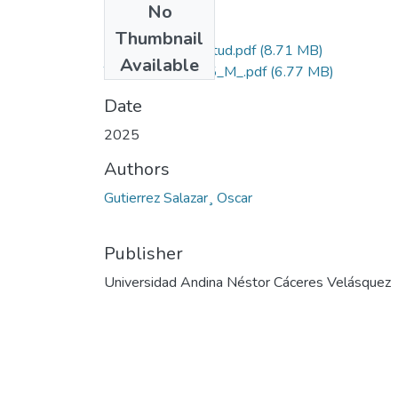
No
Files
Thumbnail
Grado de Similitud.pdf
(8.71 MB)
Available
T036_42119515_M_.pdf
(6.77 MB)
Date
2025
Authors
Gutierrez Salazar¸ Oscar
Publisher
Universidad Andina Néstor Cáceres Velásquez