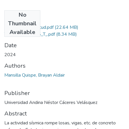
No
Files
Thumbnail
Grado de Similitud.pdf
(22.64 MB)
Available
T036_72948495_T_.pdf
(8.34 MB)
Date
2024
Authors
Mansilla Quispe, Brayan Aldair
Publisher
Universidad Andina Néstor Cáceres Velásquez
Abstract
La actividad sísmica rompe losas, vigas, etc. de concreto