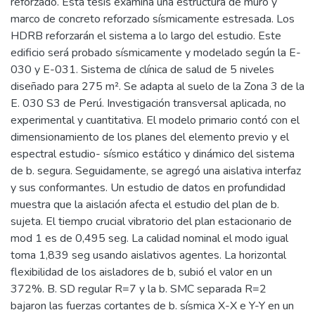
reforzado. Esta tesis examina una estructura de muro y
marco de concreto reforzado sísmicamente estresada. Los
HDRB reforzarán el sistema a lo largo del estudio. Este
edificio será probado sísmicamente y modelado según la E-
030 y E-031. Sistema de clínica de salud de 5 niveles
diseñado para 275 m². Se adapta al suelo de la Zona 3 de la
E. 030 S3 de Perú. Investigación transversal aplicada, no
experimental y cuantitativa. El modelo primario contó con el
dimensionamiento de los planes del elemento previo y el
espectral estudio- sísmico estático y dinámico del sistema
de b. segura. Seguidamente, se agregó una aislativa interfaz
y sus conformantes. Un estudio de datos en profundidad
muestra que la aislación afecta el estudio del plan de b.
sujeta. El tiempo crucial vibratorio del plan estacionario de
mod 1 es de 0,495 seg. La calidad nominal el modo igual
toma 1,839 seg usando aislativos agentes. La horizontal
flexibilidad de los aisladores de b, subió el valor en un
372%. B. SD regular R=7 y la b. SMC separada R=2
bajaron las fuerzas cortantes de b. sísmica X-X e Y-Y en un