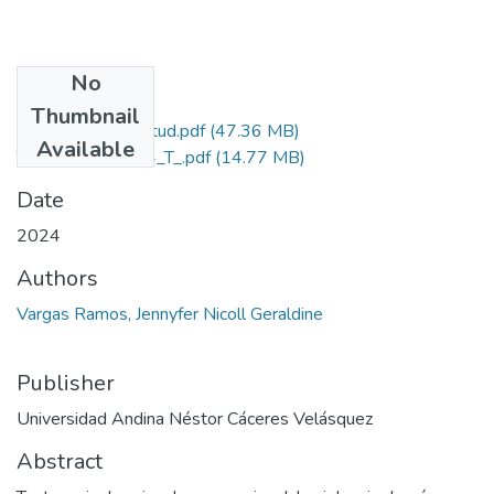
No
Files
Thumbnail
Grado de Similitud.pdf
(47.36 MB)
Available
T036_76634244_T_.pdf
(14.77 MB)
Date
2024
Authors
Vargas Ramos, Jennyfer Nicoll Geraldine
Publisher
Universidad Andina Néstor Cáceres Velásquez
Abstract