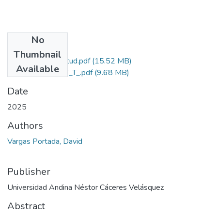
No
Files
Thumbnail
Grado de Similitud.pdf
(15.52 MB)
Available
T036_70488196_T_.pdf
(9.68 MB)
Date
2025
Authors
Vargas Portada, David
Publisher
Universidad Andina Néstor Cáceres Velásquez
Abstract