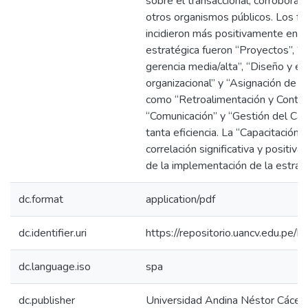
sobre el transaccional, corrobora
otros organismos públicos. Los fa
incidieron más positivamente en l
estratégica fueron “Proyectos”, “I
gerencia media/alta”, “Diseño y es
organizacional” y “Asignación de r
como “Retroalimentación y Control
“Comunicación” y “Gestión del Ca
tanta eficiencia. La “Capacitación 
correlación significativa y positiv
de la implementación de la estrate
dc.format
application/pdf
dc.identifier.uri
https://repositorio.uancv.edu.p
dc.language.iso
spa
dc.publisher
Universidad Andina Néstor Cácer