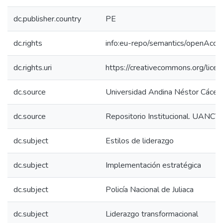
dc.publisher.country
PE
dc.rights
info:eu-repo/semantics/openAcce
dc.rights.uri
https://creativecommons.org/licen
dc.source
Universidad Andina Néstor Cácer
dc.source
Repositorio Institucional. UANCV
dc.subject
Estilos de liderazgo
dc.subject
Implementación estratégica
dc.subject
Policía Nacional de Juliaca
dc.subject
Liderazgo transformacional