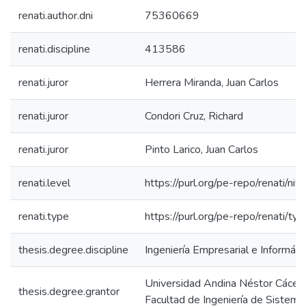
renati.author.dni
75360669
renati.discipline
413586
renati.juror
Herrera Miranda, Juan Carlos
renati.juror
Condori Cruz, Richard
renati.juror
Pinto Larico, Juan Carlos
renati.level
https://purl.org/pe-repo/renati/niv
renati.type
https://purl.org/pe-repo/renati/ty
thesis.degree.discipline
Ingeniería Empresarial e Informáti
Universidad Andina Néstor Cácer
thesis.degree.grantor
Facultad de Ingeniería de Sistema