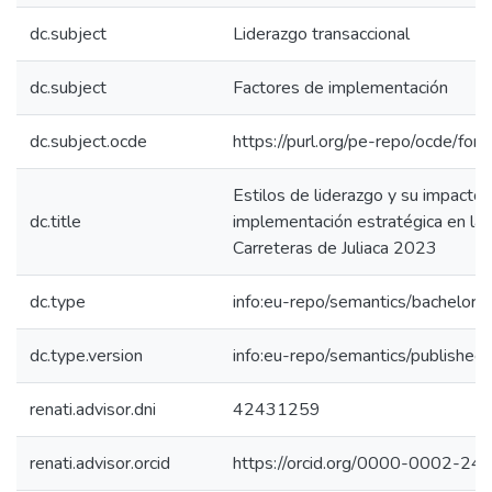
dc.subject
Liderazgo transaccional
dc.subject
Factores de implementación
dc.subject.ocde
https://purl.org/pe-repo/ocde/for
Estilos de liderazgo y su impacto 
dc.title
implementación estratégica en la 
Carreteras de Juliaca 2023
dc.type
info:eu-repo/semantics/bachelorT
dc.type.version
info:eu-repo/semantics/published
renati.advisor.dni
42431259
renati.advisor.orcid
https://orcid.org/0000-0002-2