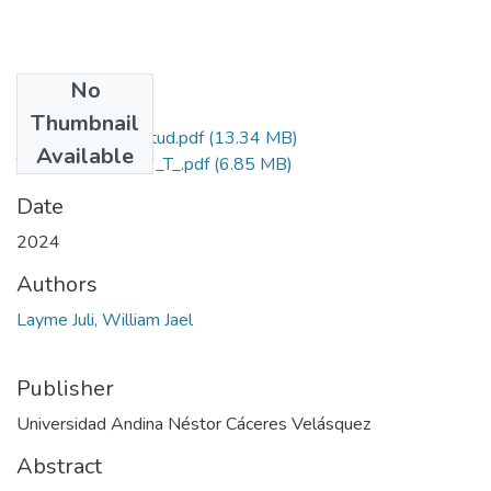
No
Files
Thumbnail
Grado de Similitud.pdf
(13.34 MB)
Available
T036_70146176_T_.pdf
(6.85 MB)
Date
2024
Authors
Layme Juli, William Jael
Publisher
Universidad Andina Néstor Cáceres Velásquez
Abstract