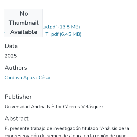
No
Files
Thumbnail
Grado de Similitud.pdf
(13.8 MB)
Available
T036_71262202_T_.pdf
(6.45 MB)
Date
2025
Authors
Cordova Apaza, César
Publisher
Universidad Andina Néstor Cáceres Velásquez
Abstract
El presente trabajo de investigación titulado “Análisis de la
criopreservación de semen de alpaca en la región de puno