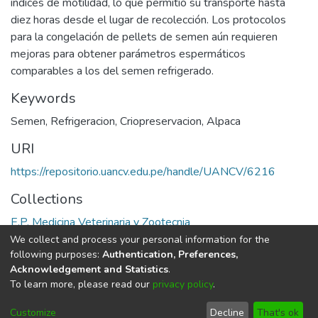
índices de motilidad, lo que permitió su transporte hasta
diez horas desde el lugar de recolección. Los protocolos
para la congelación de pellets de semen aún requieren
mejoras para obtener parámetros espermáticos
comparables a los del semen refrigerado.
Keywords
Semen
,
Refrigeracion
,
Criopreservacion
,
Alpaca
URI
https://repositorio.uancv.edu.pe/handle/UANCV/6216
Collections
E.P. Medicina Veterinaria y Zootecnia
We collect and process your personal information for the
Full item page
following purposes:
Authentication, Preferences,
Acknowledgement and Statistics
.
To learn more, please read our
privacy policy
.
DSpace software
copyright © 2002-2026
LYRASIS
Cookie
Privacy
End User
Send
Customize
Decline
That's ok