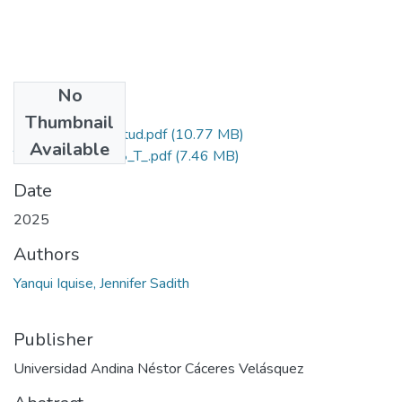
No
Files
Thumbnail
Grado de Similitud.pdf
(10.77 MB)
Available
T036_76934348_T_.pdf
(7.46 MB)
Date
2025
Authors
Yanqui Iquise, Jennifer Sadith
Publisher
Universidad Andina Néstor Cáceres Velásquez