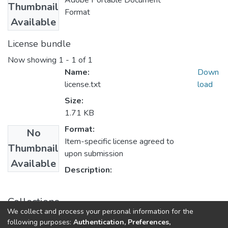
Adobe Portable Document
Thumbnail
Format
Available
License bundle
Now showing
1 - 1 of 1
Name:
Down
license.txt
load
Size:
1.71 KB
Format:
No
Item-specific license agreed to
Thumbnail
upon submission
Available
Description:
Collections
We collect and process your personal information for the
E.P. Mecatronica
following purposes:
Authentication, Preferences,