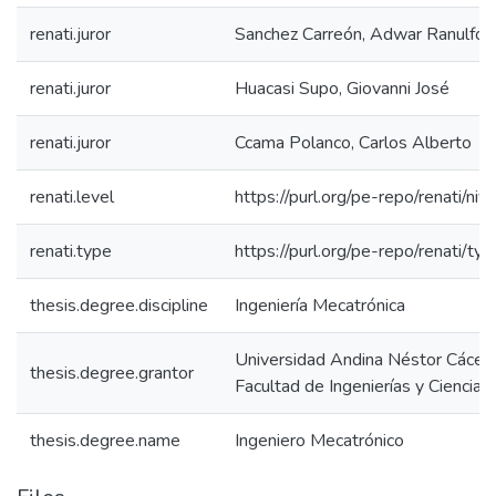
renati.juror
Sanchez Carreón, Adwar Ranulfo
renati.juror
Huacasi Supo, Giovanni José
renati.juror
Ccama Polanco, Carlos Alberto
renati.level
https://purl.org/pe-repo/renati/niv
renati.type
https://purl.org/pe-repo/renati/ty
thesis.degree.discipline
Ingeniería Mecatrónica
Universidad Andina Néstor Cácer
thesis.degree.grantor
Facultad de Ingenierías y Ciencias
thesis.degree.name
Ingeniero Mecatrónico