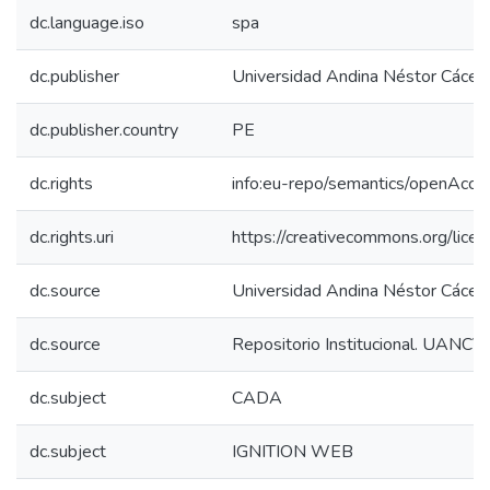
dc.language.iso
spa
dc.publisher
Universidad Andina Néstor Cácer
dc.publisher.country
PE
dc.rights
info:eu-repo/semantics/openAcce
dc.rights.uri
https://creativecommons.org/licen
dc.source
Universidad Andina Néstor Cácer
dc.source
Repositorio Institucional. UANCV
dc.subject
CADA
dc.subject
IGNITION WEB