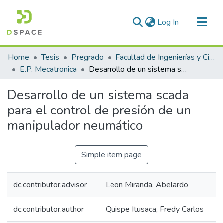
(current)
Log In
Communities & Collections
Home
Tesis
Pregrado
Facultad de Ingenierías y Ciencias Puras
All of DSpace
E.P. Mecatronica
Desarrollo de un sistema scada para el control de presión de un manipulador neumático
Statistics
Desarrollo de un sistema scada
para el control de presión de un
manipulador neumático
Simple item page
dc.contributor.advisor
Leon Miranda, Abelardo
dc.contributor.author
Quispe Itusaca, Fredy Carlos