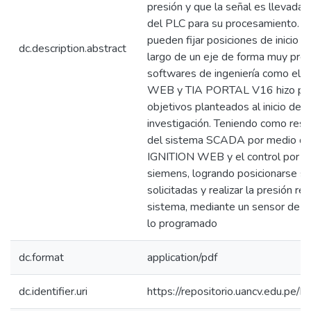
presión y que la señal es llevada 
del PLC para su procesamiento. C
pueden fijar posiciones de inicio i
dc.description.abstract
largo de un eje de forma muy prec
softwares de ingeniería como el
WEB y TIA PORTAL V16 hizo posi
objetivos planteados al inicio del 
investigación. Teniendo como resu
del sistema SCADA por medio de
IGNITION WEB y el control por 
siemens, logrando posicionarse se
solicitadas y realizar la presión re
sistema, mediante un sensor de p
lo programado
dc.format
application/pdf
dc.identifier.uri
https://repositorio.uancv.edu.p