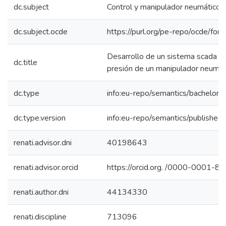
dc.subject
Control y manipulador neumático
dc.subject.ocde
https://purl.org/pe-repo/ocde/for
Desarrollo de un sistema scada pa
dc.title
presión de un manipulador neumát
dc.type
info:eu-repo/semantics/bachelorT
dc.type.version
info:eu-repo/semantics/published
renati.advisor.dni
40198643
renati.advisor.orcid
https://orcid.org. /0000-0001-
renati.author.dni
44134330
renati.discipline
713096