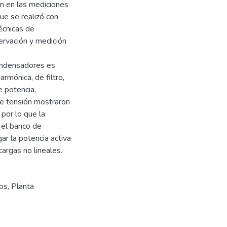
en en las mediciones
que se realizó con
écnicas de
servación y medición
condensadores es
armónica, de filtro,
e potencia,
 de tensión mostraron
por lo que la
 el banco de
gar la potencia activa
argas no lineales.
vos
,
Planta