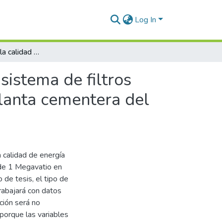
Log In
Optimización de la calidad de energía mediante un sistema de filtros activos para una potencia de 1 megavatio en una planta cementera del sur del Perú
sistema de filtros
lanta cementera del
a calidad de energía
 de 1 Megavatio en
 de tesis, el tipo de
trabajará con datos
ción será no
porque las variables