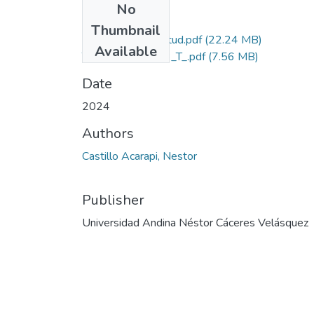
No
Files
Thumbnail
Grado de Similitud.pdf
(22.24 MB)
Available
T036_43152773_T_.pdf
(7.56 MB)
Date
2024
Authors
Castillo Acarapi, Nestor
Publisher
Universidad Andina Néstor Cáceres Velásquez