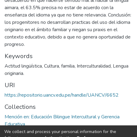
desacuerdo en que haberse sentido mal al hablar la lengua
aimara, el 63.5% precisa no estar de acuerdo con la
enseñanza del idioma ya que no tiene relevancia. Conclusión:
los progenitores no desarrollan practicas del uso del idioma
originario en el ámbito familiar y niegan su praxis en el
contexto educativo, debido a que no genera oportunidad de
progreso.
Keywords
Actitud lingüística
,
Cultura
,
familia
,
Interculturalidad
,
Lengua
originaria.
URI
https://repositorio.uancv.edu.pe/handle/UANCV/6652
Collections
Mención en: Educación Bilingue Intercultural y Gerencia
Educativa
We collect and process your personal information for the