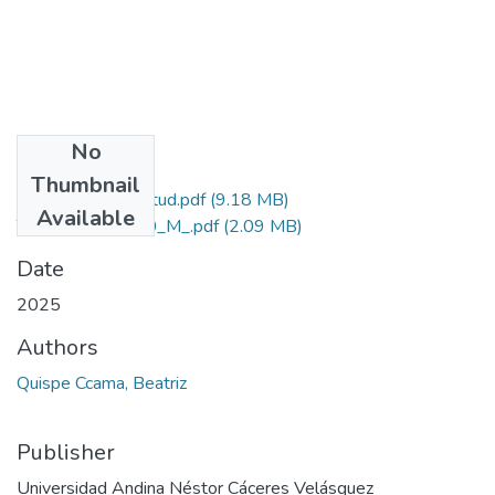
No
Files
Thumbnail
Grado de Similitud.pdf
(9.18 MB)
Available
T036_43945660_M_.pdf
(2.09 MB)
Date
2025
Authors
Quispe Ccama, Beatriz
Publisher
Universidad Andina Néstor Cáceres Velásquez