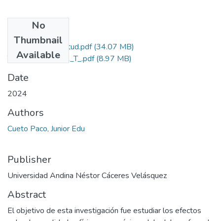
No
Files
Thumbnail
Grado de Similitud.pdf
(34.07 MB)
Available
T036_76961521_T_.pdf
(8.97 MB)
Date
2024
Authors
Cueto Paco, Junior Edu
Publisher
Universidad Andina Néstor Cáceres Velásquez
Abstract
El objetivo de esta investigación fue estudiar los efectos