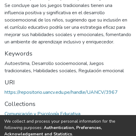
Se concluye que los juegos tradicionales tienen una
influencia positiva y significativa en el desarrollo
socioemocional de los niños, sugiriendo que su inclusión en
el currículo educativo podría ser una estrategia eficaz para
mejorar sus habilidades sociales y emocionales, fomentando
un ambiente de aprendizaje inclusivo y enriquecedor.
Keywords
Autoestima
,
Desarrollo socioemocional
,
Juegos
tradicionales
,
Habilidades sociales
,
Regulación emocional
URI
https://repositorio.uancv.edu.pe/handle/UANCV/3967
Collections
Comunicación y Psicología Educativa
We collect and process your personal information for the
Full item page
following purposes:
Authentication, Preferences,
Acknowledgement and Statistics
.