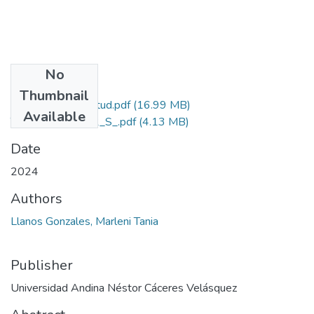
No
Files
Thumbnail
Grado de Similitud.pdf
(16.99 MB)
Available
T036_01318722_S_.pdf
(4.13 MB)
Date
2024
Authors
Llanos Gonzales, Marleni Tania
Publisher
Universidad Andina Néstor Cáceres Velásquez