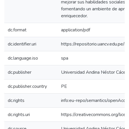
mejorar sus habilidades sociales 
fomentando un ambiente de aprend
enriquecedor.
dc.format
application/pdf
dc.identifier.uri
https://repositorio.uancv.edu.p
dc.language.iso
spa
dc.publisher
Universidad Andina Néstor Cácer
dc.publisher.country
PE
dc.rights
info:eu-repo/semantics/openAcce
dc.rights.uri
https://creativecommons.org/licen
dc.source
Universidad Andina Néstor Cácer