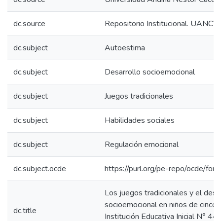
dc.source
Repositorio Institucional. UANCV
dc.subject
Autoestima
dc.subject
Desarrollo socioemocional
dc.subject
Juegos tradicionales
dc.subject
Habilidades sociales
dc.subject
Regulación emocional
dc.subject.ocde
https://purl.org/pe-repo/ocde/for
Los juegos tradicionales y el desa
socioemocional en niños de cinco 
dc.title
Institución Educativa Inicial N° 44