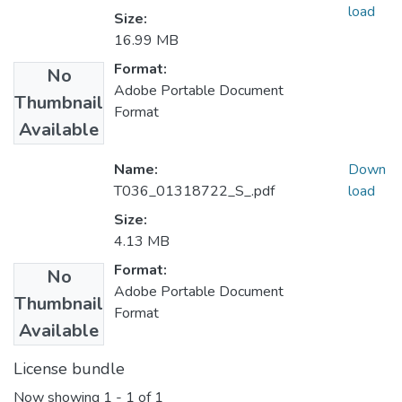
load
Size:
16.99 MB
Format:
No
Adobe Portable Document
Thumbnail
Format
Available
Name:
Down
T036_01318722_S_.pdf
load
Size:
4.13 MB
Format:
No
Adobe Portable Document
Thumbnail
Format
Available
License bundle
Now showing
1 - 1 of 1