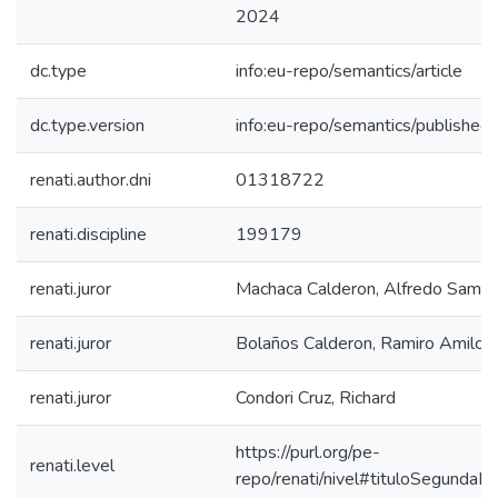
2024
dc.type
info:eu-repo/semantics/article
dc.type.version
info:eu-repo/semantics/published
renati.author.dni
01318722
renati.discipline
199179
renati.juror
Machaca Calderon, Alfredo Samue
renati.juror
Bolaños Calderon, Ramiro Amilcar
renati.juror
Condori Cruz, Richard
https://purl.org/pe-
renati.level
repo/renati/nivel#tituloSegundaEs