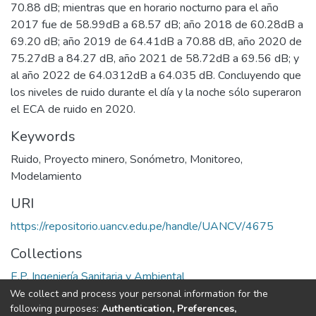
70.88 dB; mientras que en horario nocturno para el año
2017 fue de 58.99dB a 68.57 dB; año 2018 de 60.28dB a
69.20 dB; año 2019 de 64.41dB a 70.88 dB, año 2020 de
75.27dB a 84.27 dB, año 2021 de 58.72dB a 69.56 dB; y
al año 2022 de 64.0312dB a 64.035 dB. Concluyendo que
los niveles de ruido durante el día y la noche sólo superaron
el ECA de ruido en 2020.
Keywords
Ruido
,
Proyecto minero
,
Sonómetro
,
Monitoreo
,
Modelamiento
URI
https://repositorio.uancv.edu.pe/handle/UANCV/4675
Collections
E.P. Ingeniería Sanitaria y Ambiental
We collect and process your personal information for the
Full item page
following purposes:
Authentication, Preferences,