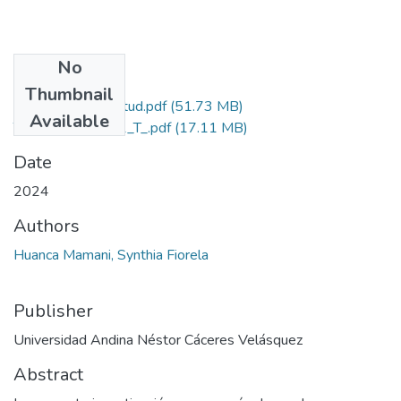
No
Files
Thumbnail
Grado de Similitud.pdf
(51.73 MB)
Available
T036_71889391_T_.pdf
(17.11 MB)
Date
2024
Authors
Huanca Mamani, Synthia Fiorela
Publisher
Universidad Andina Néstor Cáceres Velásquez
Abstract