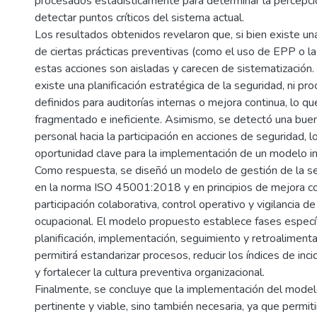
procesados estadísticamente para determinar la percepci
detectar puntos críticos del sistema actual.
Los resultados obtenidos revelaron que, si bien existe una
de ciertas prácticas preventivas (como el uso de EPP o la
estas acciones son aisladas y carecen de sistematización
existe una planificación estratégica de la seguridad, ni pr
definidos para auditorías internas o mejora continua, lo q
fragmentado e ineficiente. Asimismo, se detectó una buen
personal hacia la participación en acciones de seguridad, 
oportunidad clave para la implementación de un modelo ins
Como respuesta, se diseñó un modelo de gestión de la s
en la norma ISO 45001:2018 y en principios de mejora c
participación colaborativa, control operativo y vigilancia de
ocupacional. El modelo propuesto establece fases específ
planificación, implementación, seguimiento y retroalimen
permitirá estandarizar procesos, reducir los índices de inc
y fortalecer la cultura preventiva organizacional.
Finalmente, se concluye que la implementación del model
pertinente y viable, sino también necesaria, ya que permiti