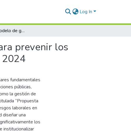
Log In
Propuesta de modelo de gestión de la seguridad para prevenir los riesgos laborales en el gobierno regional Arequipa 2024
ra prevenir los
a 2024
ilares fundamentales
uciones públicas,
como la gestión de
 titulada “Propuesta
iesgos laborales en
d diseñar una
ignificativamente los
e institucionalizar