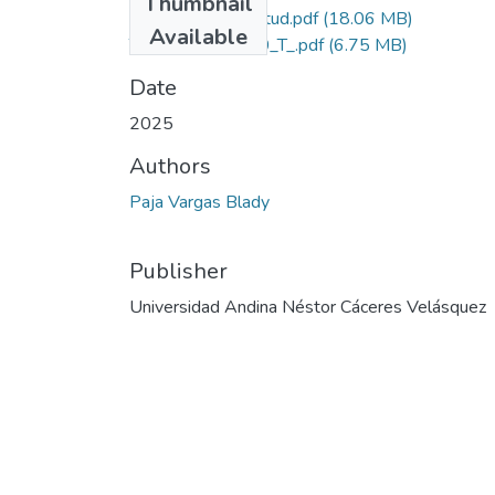
Thumbnail
Grado de Similitud.pdf
(18.06 MB)
Available
T036_70290000_T_.pdf
(6.75 MB)
Date
2025
Authors
Paja Vargas Blady
Publisher
Universidad Andina Néstor Cáceres Velásquez