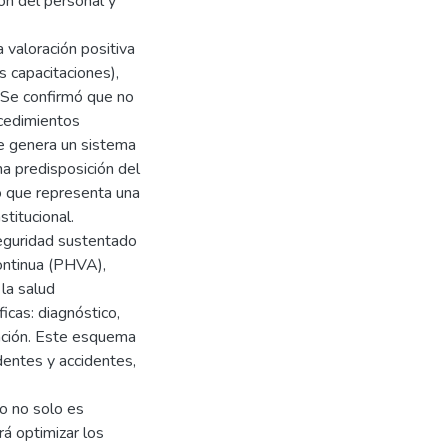
ón del personal y
 valoración positiva
s capacitaciones),
. Se confirmó que no
ocedimientos
ue genera un sistema
a predisposición del
lo que representa una
titucional.
eguridad sustentado
ontinua (PHVA),
 la salud
icas: diagnóstico,
tación. Este esquema
identes y accidentes,
o no solo es
rá optimizar los