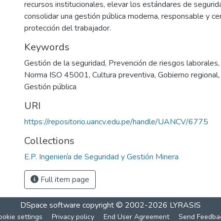
recursos institucionales, elevar los estándares de segurid
consolidar una gestión pública moderna, responsable y ce
protección del trabajador.
Keywords
Gestión de la seguridad
,
Prevención de riesgos laborales
Norma ISO 45001
,
Cultura preventiva
,
Gobierno regional
Gestión pública
URI
https://repositorio.uancv.edu.pe/handle/UANCV/6775
Collections
E.P. Ingeniería de Seguridad y Gestión Minera
Full item page
DSpace software
copyright © 2002-2026
LYRASIS
ookie settings
Privacy policy
End User Agreement
Send Feedba