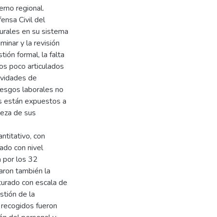
rno regional.
ensa Civil del
urales en su sistema
minar y la revisión
ión formal, la falta
vos poco articulados
tividades de
iesgos laborales no
es están expuestos a
leza de sus
ntitativo, con
cado con nivel
a por los 32
aron también la
cturado con escala de
stión de la
 recogidos fueron