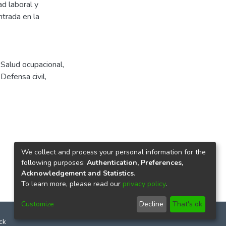
ad laboral y
ntrada en la
,
Salud ocupacional
,
,
Defensa civil
,
We collect and process your personal information for the
following purposes:
Authentication, Preferences,
Acknowledgement and Statistics
.
To learn more, please read our
privacy policy
.
Customize
Decline
That's ok
ck