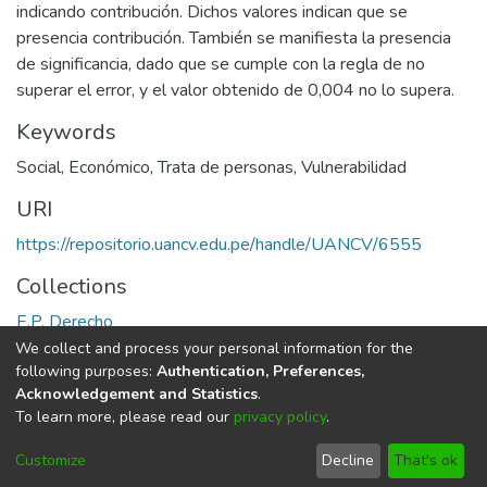
indicando contribución. Dichos valores indican que se
presencia contribución. También se manifiesta la presencia
de significancia, dado que se cumple con la regla de no
superar el error, y el valor obtenido de 0,004 no lo supera.
Keywords
Social
,
Económico
,
Trata de personas
,
Vulnerabilidad
URI
https://repositorio.uancv.edu.pe/handle/UANCV/6555
Collections
E.P. Derecho
We collect and process your personal information for the
Full item page
following purposes:
Authentication, Preferences,
Acknowledgement and Statistics
.
To learn more, please read our
privacy policy
.
DSpace software
copyright © 2002-2026
LYRASIS
Cookie
Privacy
End User
Send
Customize
Decline
That's ok
settings
policy
Agreement
Feedback