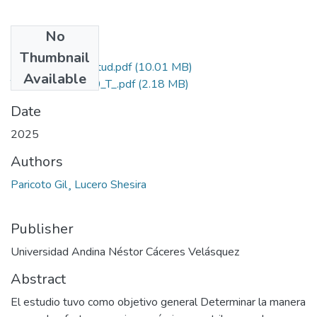
No
Files
Thumbnail
Grado de Similitud.pdf
(10.01 MB)
Available
T036_70136590_T_.pdf
(2.18 MB)
Date
2025
Authors
Paricoto Gil¸ Lucero Shesira
Publisher
Universidad Andina Néstor Cáceres Velásquez
Abstract
El estudio tuvo como objetivo general Determinar la manera