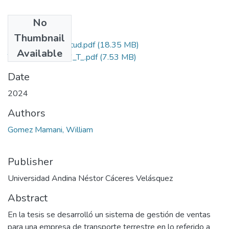
No
Files
Thumbnail
Grado de Similitud.pdf
(18.35 MB)
Available
T036_76379896_T_.pdf
(7.53 MB)
Date
2024
Authors
Gomez Mamani, William
Publisher
Universidad Andina Néstor Cáceres Velásquez
Abstract
En la tesis se desarrolló un sistema de gestión de ventas
para una empresa de transporte terrestre en lo referido a