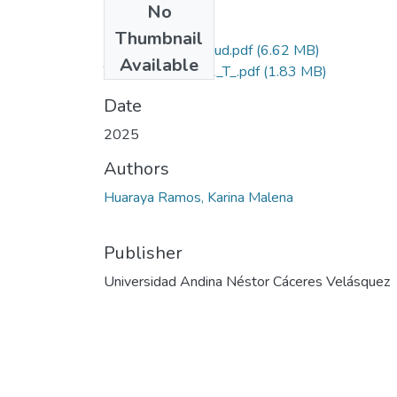
No
Files
Thumbnail
Grado de Simlitud.pdf
(6.62 MB)
Available
T036_70932852_T_.pdf
(1.83 MB)
Date
2025
Authors
Huaraya Ramos, Karina Malena
Publisher
Universidad Andina Néstor Cáceres Velásquez