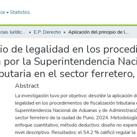
ace
Statistics
Facultad de Ciencias Jurídicas y Políticas
E.P. Derecho
Aplicación del principio de legalidad en los procedimientos de fiscalización tributaria por la Superintendencia Nacional de Aduanas y de Administración Tributaria en el sector ferretero, Puno 2024
pio de legalidad en los proce
ria por la Superintendencia Na
butaria en el sector ferreter
Abstract
La investigación tuvo por objetivo: describir la aplicación d
legalidad en los procedimientos de fiscalización tributaria
Superintendencia Nacional de Aduanas y de Administración
sector ferretero de la ciudad de Puno, 2024. Metodología
enfoque cuantitativo, método deductivo, diseño no experim
nivel descriptivo. Resultados: el 54,2 % calificó regular la