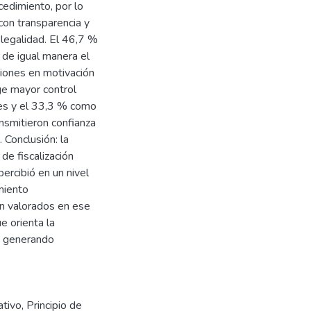
cedimiento, por lo
con transparencia y
 legalidad. El 46,7 %
y de igual manera el
ciones en motivación
ge mayor control
res y el 33,3 % como
ansmitieron confianza
 Conclusión: la
de fiscalización
ercibió en un nivel
miento
on valorados en ese
e orienta la
e, generando
ativo
,
Principio de