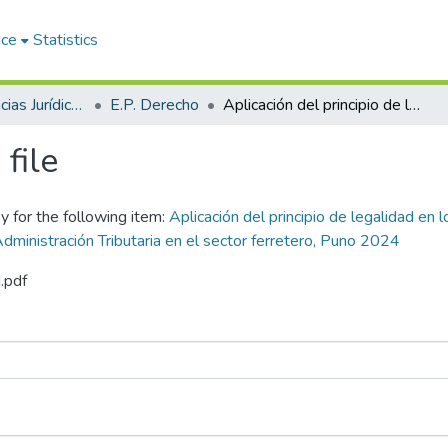
ace
Statistics
Facultad de Ciencias Jurídicas y Políticas
E.P. Derecho
Aplicación del principio de legalidad en los procedimientos de fiscalización tributaria por la Superintendencia Nacional de Aduanas y de Administración Tributaria en el sector ferretero, Puno 2024
file
y for the following item:
Aplicación del principio de legalidad en l
ministración Tributaria en el sector ferretero, Puno 2024
.pdf