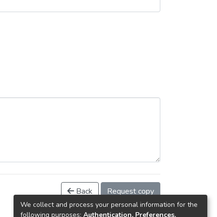
Back
Request copy
We collect and process your personal information for the
following purposes:
Authentication, Preferences,