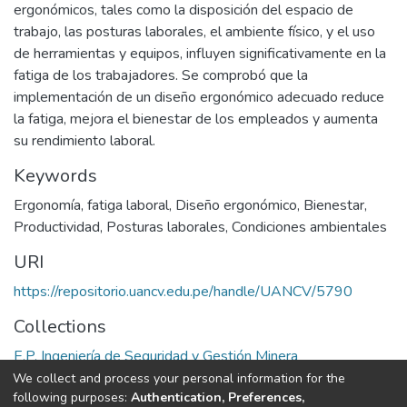
ergonómicos, tales como la disposición del espacio de
trabajo, las posturas laborales, el ambiente físico, y el uso
de herramientas y equipos, influyen significativamente en la
fatiga de los trabajadores. Se comprobó que la
implementación de un diseño ergonómico adecuado reduce
la fatiga, mejora el bienestar de los empleados y aumenta
su rendimiento laboral.
Keywords
Ergonomía
,
fatiga laboral
,
Diseño ergonómico
,
Bienestar
,
Productividad
,
Posturas laborales
,
Condiciones ambientales
URI
https://repositorio.uancv.edu.pe/handle/UANCV/5790
Collections
E.P. Ingeniería de Seguridad y Gestión Minera
We collect and process your personal information for the
Full item page
following purposes:
Authentication, Preferences,