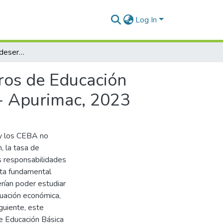
Log In
Gerencia educativa y deserción escolar en los Centros de Educación Básica Alternativa de la Provincia de Cotabambas - Apurimac, 2023
tros de Educación
 - Apurimac, 2023
 y los CEBA no
, la tasa de
s responsabilidades
lta fundamental
rían poder estudiar
uación económica,
guiente, este
e Educación Básica