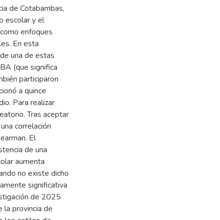
ncia de Cotabambas,
 escolar y el
s, como enfoques
les. En esta
 de una de estas
BA (que significa
mbién participaron
cionó a quince
io. Para realizar
atorio. Tras aceptar
 una correlación
pearman. El
istencia de una
colar aumenta
uando no existe dicho
camente significativa
vestigación de 2025
 la provincia de