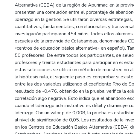
Alternativa (CEBA) de la región de Apurímac, en la provi
presentan una correlación entre el porcentaje de abandono
liderazgo en la gestión. Se utilizaron diversas estrategia
cuantitativos, fundamentales, correlacionales y transversa
investigación participaron 454 niños, todos ellos alumnos
escuelas de la provincia de Cotabambas, denominadas CE
«centros de educación básica alternativa» en español). Ta
50 profesores. De entre todos los participantes, se selec
profesores y treinta estudiantes para participar en el estud
estas selecciones se utilizó un método de muestreo no ale
la hipótesis nula, el siguiente paso es comprobar si existe
entre las dos variables utilizando el coeficiente Rho de S
resultado de -0,476, obtenido en la prueba, verifica la ex
correlación algo negativa. Esto indica que el abandono es
cuando el liderazgo administrativo es débil y disminuye c
liderazgo. Con un valor p de 0,008, la prueba es estadísti
al nivel de significación de 0,05. Los resultados de la in
en los Centros de Educación Básica Alternativa (CEBA) de