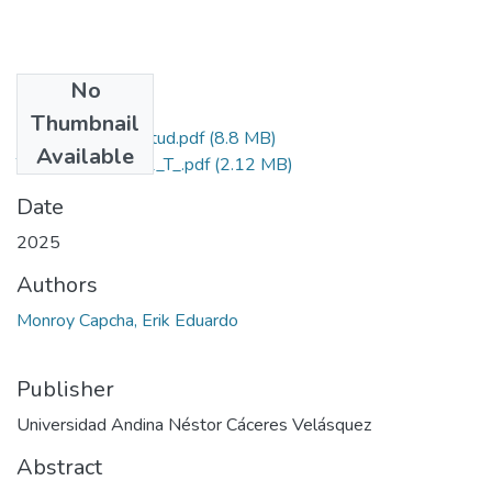
No
Files
Thumbnail
Grado de Similitud.pdf
(8.8 MB)
Available
T036_74653992_T_.pdf
(2.12 MB)
Date
2025
Authors
Monroy Capcha, Erik Eduardo
Publisher
Universidad Andina Néstor Cáceres Velásquez
Abstract