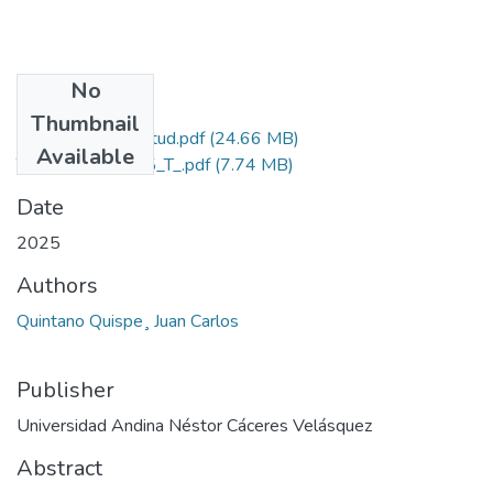
No
Files
Thumbnail
Grado de Similitud.pdf
(24.66 MB)
Available
T036_01321245_T_.pdf
(7.74 MB)
Date
2025
Authors
Quintano Quispe¸ Juan Carlos
Publisher
Universidad Andina Néstor Cáceres Velásquez
Abstract