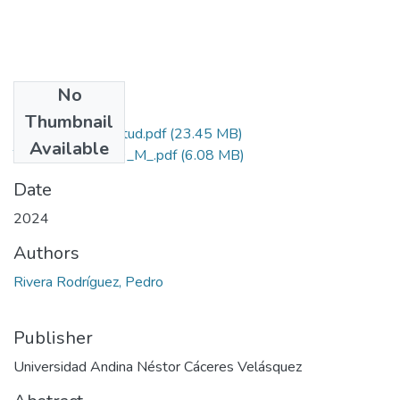
No
Files
Thumbnail
Grado de Similitud.pdf
(23.45 MB)
Available
T036_02165129_M_.pdf
(6.08 MB)
Date
2024
Authors
Rivera Rodríguez, Pedro
Publisher
Universidad Andina Néstor Cáceres Velásquez