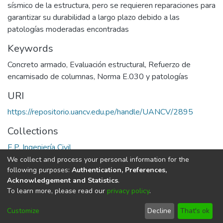
sísmico de la estructura, pero se requieren reparaciones para
garantizar su durabilidad a largo plazo debido a las
patologías moderadas encontradas
Keywords
Concreto armado
,
Evaluación estructural
,
Refuerzo de
encamisado de columnas
,
Norma E.030 y patologías
URI
https://repositorio.uancv.edu.pe/handle/UANCV/2895
Collections
E.P. Ingeniería Civil
We collect and process your personal information for the
Full item page
following purposes:
Authentication, Preferences,
Acknowledgement and Statistics
.
To learn more, please read our
privacy policy
.
DSpace software
copyright © 2002-2026
LYRASIS
Cookie
Privacy
End User
Send
Customize
Decline
That's ok
settings
policy
Agreement
Feedback