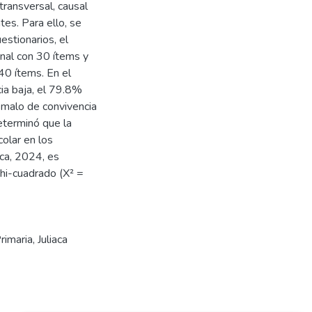
transversal, causal
es. Para ello, se
uestionarios, el
onal con 30 ítems y
40 ítems. En el
ia baja, el 79.8%
 malo de convivencia
eterminó que la
colar en los
aca, 2024, es
Chi-cuadrado (X² =
rimaria
,
Juliaca