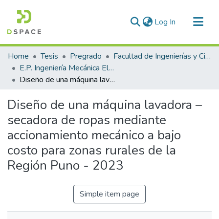
(current)
Log In
Communities & Collections
Home
Tesis
Pregrado
Facultad de Ingenierías y Ciencias Puras
All of DSpace
E.P. Ingeniería Mecánica Eléctrica
Diseño de una máquina lavadora – secadora de ropas mediante accionamiento mecánico a bajo costo para zonas rurales de la Región Puno - 2023
Statistics
Diseño de una máquina lavadora –
secadora de ropas mediante
accionamiento mecánico a bajo
costo para zonas rurales de la
Región Puno - 2023
Simple item page