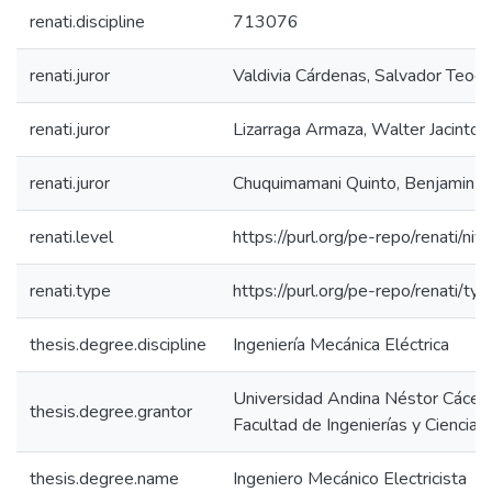
renati.discipline
713076
renati.juror
Valdivia Cárdenas, Salvador Teod
renati.juror
Lizarraga Armaza, Walter Jacinto
renati.juror
Chuquimamani Quinto, Benjamin
renati.level
https://purl.org/pe-repo/renati/niv
renati.type
https://purl.org/pe-repo/renati/ty
thesis.degree.discipline
Ingeniería Mecánica Eléctrica
Universidad Andina Néstor Cácer
thesis.degree.grantor
Facultad de Ingenierías y Ciencias
thesis.degree.name
Ingeniero Mecánico Electricista