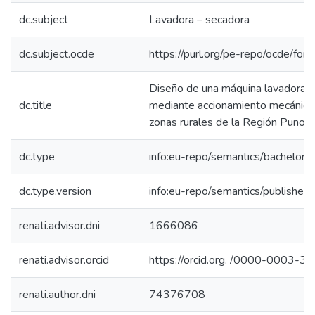
dc.subject
Lavadora – secadora
dc.subject.ocde
https://purl.org/pe-repo/ocde/for
Diseño de una máquina lavadora –
dc.title
mediante accionamiento mecánico 
zonas rurales de la Región Puno 
dc.type
info:eu-repo/semantics/bachelorT
dc.type.version
info:eu-repo/semantics/published
renati.advisor.dni
1666086
renati.advisor.orcid
https://orcid.org. /0000-0003-
renati.author.dni
74376708