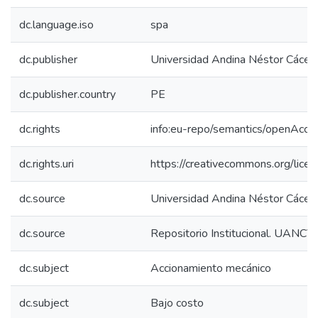
dc.language.iso
spa
dc.publisher
Universidad Andina Néstor Cácer
dc.publisher.country
PE
dc.rights
info:eu-repo/semantics/openAcce
dc.rights.uri
https://creativecommons.org/licen
dc.source
Universidad Andina Néstor Cácer
dc.source
Repositorio Institucional. UANCV
dc.subject
Accionamiento mecánico
dc.subject
Bajo costo