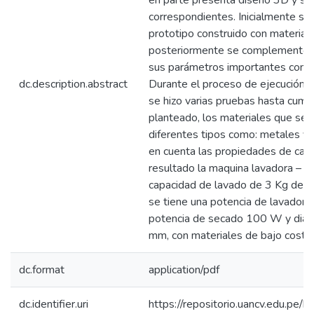
en parte presenta diseño 3D y sus
correspondientes. Inicialmente s
prototipo construido con material
posteriormente se complementó c
sus parámetros importantes como 
dc.description.abstract
Durante el proceso de ejecución de
se hizo varias pruebas hasta cumpl
planteado, los materiales que se u
diferentes tipos como: metales y
en cuenta las propiedades de cad
resultado la maquina lavadora – s
capacidad de lavado de 3 Kg de ro
se tiene una potencia de lavador
potencia de secado 100 W y diám
mm, con materiales de bajo costo.
dc.format
application/pdf
dc.identifier.uri
https://repositorio.uancv.edu.p