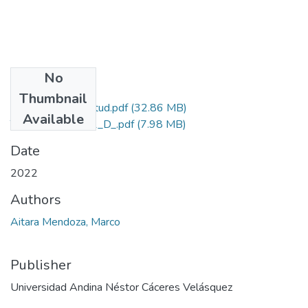
No
Files
Thumbnail
Grado de Similitud.pdf
(32.86 MB)
Available
T036_24704161_D_.pdf
(7.98 MB)
Date
2022
Authors
Aitara Mendoza, Marco
Publisher
Universidad Andina Néstor Cáceres Velásquez